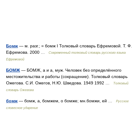
Бомж
— м. разг.; = бомж I Толковый словарь Ефремовой. Т. Ф.
Ефремова. 2000 …
Современный толковый словарь русского языка
Ефремовой
БОМЖ
— БОМЖ, а и а, муж. Человек без определённого
местожительства и работы (сокращение). Толковый словарь
Ожегова. С.И. Ожегов, Н.Ю. Шведова. 1949 1992 …
Толковый
словарь Ожегова
бомж
— бомж, а, бомжем, о бомже; мн.бомжи, ей …
Русское
словесное ударение