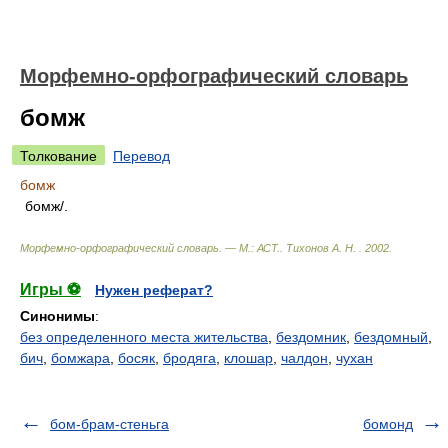
Морфемно-орфографический словарь
бомж
Толкование
Перевод
бомж
бомж/.
Морфемно-орфографический словарь. — М.: АСТ.
.
Тихонов А. Н.
.
2002
.
Игры ⚽
Нужен реферат?
Синонимы
:
без определенного места жительства
,
бездомник
,
бездомный
,
бич
,
бомжара
,
босяк
,
бродяга
,
клошар
,
чалдон
,
чухан
бом-брам-стеньга
бомонд