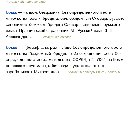
сокращений и аббревиатур
бомж
— чалдон, бездомник, без определенного места
жительства, босяк, бродяга, бич, бездомный Словарь русских
синонимов. бомж см. бродяга Словарь синонимов русского
языка. Практический справочник. М.: Русский язык. З. Е.
Александрова …
Словарь синонимов
бомж
— [бомж], а, м. разг. Лицо без определенного места
жительства; бездомный, бродяга. / Из сокращения слов: без
определенного места жительства. ССРЛЯ, т. 1, 706/. ◘ Бомж
он совсем опустился, а бич ездит туда сюда, что то
зарабатывает. Митрофанов …
Толковый словарь языка Совдепии