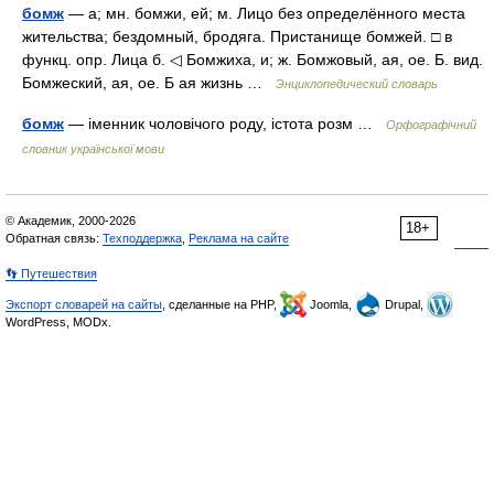
бомж
— а; мн. бомжи, ей; м. Лицо без определённого места
жительства; бездомный, бродяга. Пристанище бомжей. □ в
функц. опр. Лица б. ◁ Бомжиха, и; ж. Бомжовый, ая, ое. Б. вид.
Бомжеский, ая, ое. Б ая жизнь …
Энциклопедический словарь
бомж
— іменник чоловічого роду, істота розм …
Орфографічний
словник української мови
© Академик, 2000-2026
18+
Обратная связь:
Техподдержка
,
Реклама на сайте
👣 Путешествия
Экспорт словарей на сайты
, сделанные на PHP,
Joomla,
Drupal,
WordPress, MODx.